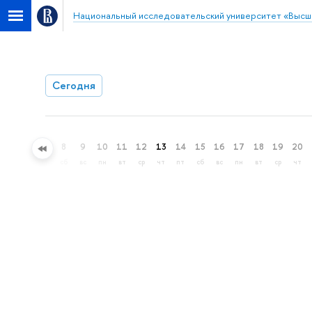
Национальный исследовательский университет «Высш
Сегодня
5
6
7
8
9
10
11
12
13
14
15
16
17
18
19
20
ср
чт
пт
сб
вс
пн
вт
ср
чт
пт
сб
вс
пн
вт
ср
чт