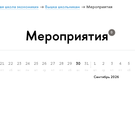
ая школа экономики»
Вышка школьникам
Мероприятия
Мероприятия
0
21
22
23
24
25
26
27
28
29
30
31
1
2
3
4
5
пт
сб
вс
пн
вт
ср
чт
пт
сб
вс
пн
вт
ср
чт
пт
сб
Сентябрь 2026