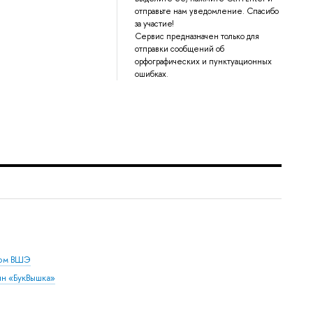
отправьте нам уведомление. Спасибо
за участие!
Сервис предназначен только для
отправки сообщений об
орфографических и пунктуационных
ошибках.
дом ВШЭ
ин «БукВышка»