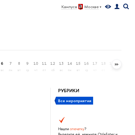
Кампус в
Москве
6
7
8
9
10
11
12
13
14
15
16
17
18
19
20
21
вс
пн
вт
ср
чт
пт
сб
вс
пн
вт
ср
чт
пт
сб
вс
пн
РУБРИКИ
Все мероприятия
Нашли
опечатку
?
Выделите её, нажмите Ctrl+Enter и