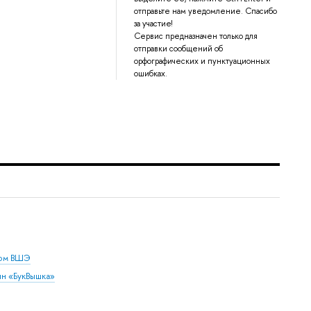
отправьте нам уведомление. Спасибо
за участие!
Сервис предназначен только для
отправки сообщений об
орфографических и пунктуационных
ошибках.
дом ВШЭ
ин «БукВышка»