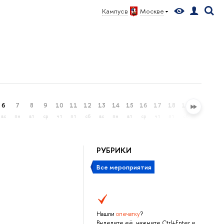
Кампус в
Москве
6
7
8
9
10
11
12
13
14
15
16
17
18
19
20
21
вс
пн
вт
ср
чт
пт
сб
вс
пн
вт
ср
чт
пт
сб
вс
пн
РУБРИКИ
Все мероприятия
Нашли
опечатку
?
Выделите её, нажмите Ctrl+Enter и