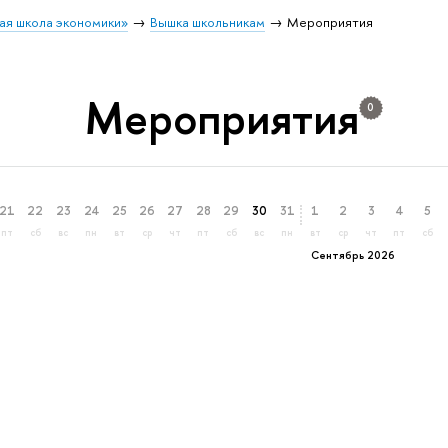
ая школа экономики»
Вышка школьникам
Мероприятия
Мероприятия
0
21
22
23
24
25
26
27
28
29
30
31
1
2
3
4
5
пт
сб
вс
пн
вт
ср
чт
пт
сб
вс
пн
вт
ср
чт
пт
сб
Сентябрь 2026