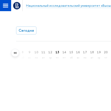
Национальный исследовательский университет «Высш
Сегодня
5
6
7
8
9
10
11
12
13
14
15
16
17
18
19
20
ср
чт
пт
сб
вс
пн
вт
ср
чт
пт
сб
вс
пн
вт
ср
чт