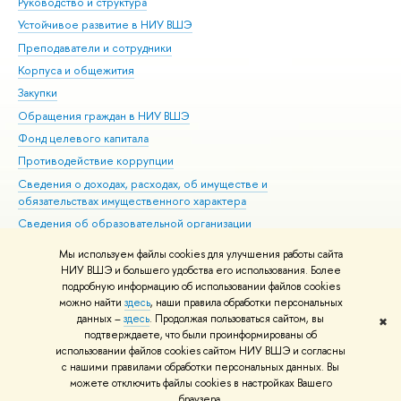
Руководство и структура
Дов
Устойчивое развитие в НИУ ВШЭ
Ол
Преподаватели и сотрудники
При
Корпуса и общежития
Вы
Закупки
При
Обращения граждан в НИУ ВШЭ
Ас
Фонд целевого капитала
До
Противодействие коррупции
Цен
Сведения о доходах, расходах, об имуществе и
Би
обязательствах имущественного характера
Об
Сведения об образовательной организации
Обр
Людям с ограниченными возможностями здоровья
Мы используем файлы cookies для улучшения работы сайта
Единая платежная страница
НИУ ВШЭ и большего удобства его использования. Более
подробную информацию об использовании файлов cookies
Работа в Вышке
можно найти
здесь
, наши правила обработки персональных
данных –
здесь
. Продолжая пользоваться сайтом, вы
✖
Редактору
подтверждаете, что были проинформированы об
© НИУ ВШЭ 1993–2026
Адреса и контакты
Условия использования
использовании файлов cookies сайтом НИУ ВШЭ и согласны
с нашими правилами обработки персональных данных. Вы
материалов
Политика конфиденциальности
Карта сайта
можете отключить файлы cookies в настройках Вашего
Шрифты HSE Sans и HSE Slab разработаны в
Школе дизайна НИУ ВШЭ
браузера.