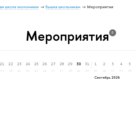
ая школа экономики»
Вышка школьникам
Мероприятия
Мероприятия
0
21
22
23
24
25
26
27
28
29
30
31
1
2
3
4
5
пт
сб
вс
пн
вт
ср
чт
пт
сб
вс
пн
вт
ср
чт
пт
сб
Сентябрь 2026