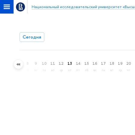
Национальный исследовательский университет «Высш
Сегодня
5
6
7
8
9
10
11
12
13
14
15
16
17
18
19
20
ср
чт
пт
сб
вс
пн
вт
ср
чт
пт
сб
вс
пн
вт
ср
чт