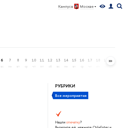
Кампус в
Москве
6
7
8
9
10
11
12
13
14
15
16
17
18
19
20
21
вс
пн
вт
ср
чт
пт
сб
вс
пн
вт
ср
чт
пт
сб
вс
пн
РУБРИКИ
Все мероприятия
Нашли
опечатку
?
Выделите её, нажмите Ctrl+Enter и