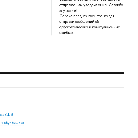
отправьте нам уведомление. Спасибо
за участие!
Сервис предназначен только для
отправки сообщений об
орфографических и пунктуационных
ошибках.
дом ВШЭ
ин «БукВышка»