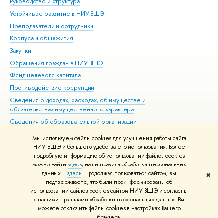
Руководство и структура
Дов
Устойчивое развитие в НИУ ВШЭ
Ол
Преподаватели и сотрудники
При
Корпуса и общежития
Вы
Закупки
При
Обращения граждан в НИУ ВШЭ
Ас
Фонд целевого капитала
До
Противодействие коррупции
Цен
Сведения о доходах, расходах, об имуществе и
Би
обязательствах имущественного характера
Об
Сведения об образовательной организации
Обр
Людям с ограниченными возможностями здоровья
Мы используем файлы cookies для улучшения работы сайта
Единая платежная страница
НИУ ВШЭ и большего удобства его использования. Более
подробную информацию об использовании файлов cookies
Работа в Вышке
можно найти
здесь
, наши правила обработки персональных
данных –
здесь
. Продолжая пользоваться сайтом, вы
✖
Редактору
подтверждаете, что были проинформированы об
© НИУ ВШЭ 1993–2026
Адреса и контакты
Условия использования
использовании файлов cookies сайтом НИУ ВШЭ и согласны
с нашими правилами обработки персональных данных. Вы
материалов
Политика конфиденциальности
Карта сайта
можете отключить файлы cookies в настройках Вашего
Шрифты HSE Sans и HSE Slab разработаны в
Школе дизайна НИУ ВШЭ
браузера.