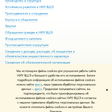
Руководство и структура
Дов
Устойчивое развитие в НИУ ВШЭ
Ол
Преподаватели и сотрудники
При
Корпуса и общежития
Вы
Закупки
При
Обращения граждан в НИУ ВШЭ
Ас
Фонд целевого капитала
До
Противодействие коррупции
Цен
Сведения о доходах, расходах, об имуществе и
Би
обязательствах имущественного характера
Об
Сведения об образовательной организации
Обр
Людям с ограниченными возможностями здоровья
Мы используем файлы cookies для улучшения работы сайта
Единая платежная страница
НИУ ВШЭ и большего удобства его использования. Более
подробную информацию об использовании файлов cookies
Работа в Вышке
можно найти
здесь
, наши правила обработки персональных
данных –
здесь
. Продолжая пользоваться сайтом, вы
✖
Редактору
подтверждаете, что были проинформированы об
© НИУ ВШЭ 1993–2026
Адреса и контакты
Условия использования
использовании файлов cookies сайтом НИУ ВШЭ и согласны
с нашими правилами обработки персональных данных. Вы
материалов
Политика конфиденциальности
Карта сайта
можете отключить файлы cookies в настройках Вашего
Шрифты HSE Sans и HSE Slab разработаны в
Школе дизайна НИУ ВШЭ
браузера.