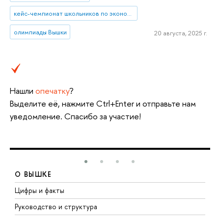
кейс-чемпионат школьников по экономике и предпринимательству
олимпиады Вышки
20 августа, 2025 г.
Нашли
опечатку
?
Выделите её, нажмите Ctrl+Enter и отправьте нам
уведомление. Спасибо за участие!
О ВЫШКЕ
Цифры и факты
Л
Руководство и структура
Д