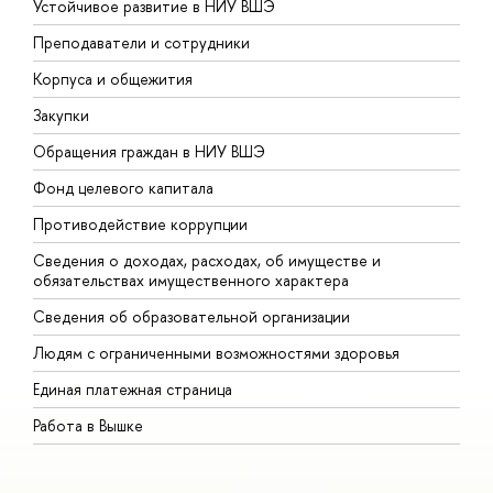
Устойчивое развитие в НИУ ВШЭ
О
Преподаватели и сотрудники
П
Корпуса и общежития
В
Закупки
П
Обращения граждан в НИУ ВШЭ
А
Фонд целевого капитала
Д
Противодействие коррупции
Ц
Сведения о доходах, расходах, об имуществе и
Б
обязательствах имущественного характера
О
Сведения об образовательной организации
О
Людям с ограниченными возможностями здоровья
Единая платежная страница
Работа в Вышке