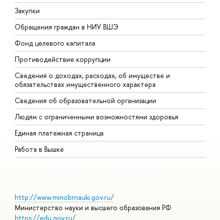
Закупки
П
Обращения граждан в НИУ ВШЭ
А
Фонд целевого капитала
Д
Противодействие коррупции
Ц
Сведения о доходах, расходах, об имуществе и
Б
обязательствах имущественного характера
О
Сведения об образовательной организации
О
Людям с ограниченными возможностями здоровья
Единая платежная страница
Работа в Вышке
http://www.minobrnauki.gov.ru/
Министерство науки и высшего образования РФ
https://edu.gov.ru/