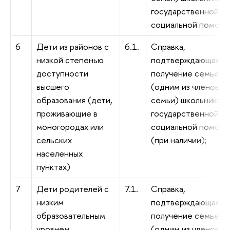
государственной
социальной помощи
6
Дети из районов с
6.1.
Справка,
низкой степенью
подтверждающая
доступности
получение семьей
высшего
(одним из членов
образования (дети,
семьи) школьника
проживающие в
государственной
моногородах или
социальной помощ
сельских
(при наличии);
населенных
пунктах)
7
Дети родителей с
7.1.
Справка,
низким
подтверждающая
образовательным
получение семьей
уровнем
(одним из членов