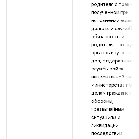
родителя с травмой
полученной при
исполнении воинск
долга или служебны
обязанностей
родителя - сотрудн
органов внутренних
дел, федеральной
службы войск
национальной гвард
министерства по
делам гражданской
обороны,
чрезвычайным
ситуациям и
ликвидации
последствий