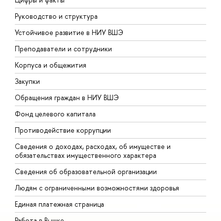
Руководство и структура
Д
Устойчивое развитие в НИУ ВШЭ
О
Преподаватели и сотрудники
П
Корпуса и общежития
В
Закупки
П
Обращения граждан в НИУ ВШЭ
А
Фонд целевого капитала
Д
Противодействие коррупции
Ц
Сведения о доходах, расходах, об имуществе и
Б
обязательствах имущественного характера
О
Сведения об образовательной организации
О
Людям с ограниченными возможностями здоровья
Единая платежная страница
Работа в Вышке