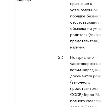
признание в
установленном
порядке безвестно
отсутствующим или
объявление умерши
родителя (законног
представителя) – п
наличии;
2.3.
Нотариально
удостоверенные
копии наградных
документов родите
(законного
представителя - Ге
СССР/ Героя РФ/
полного кавалера
ордена Славы;