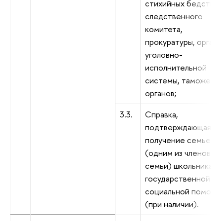
стихийных бедствий
следственного
комитета,
прокуратуры, орган
уголовно-
исполнительной
системы, таможенн
органов;
3.3.
Справка,
подтверждающая
получение семьей
(одним из членов
семьи) школьника
государственной
социальной помощ
(при наличии).