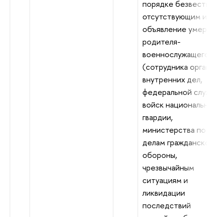
порядке безвестно
отсутствующим или
объявление умерши
родителя-
военнослужащего
(сотрудника органо
внутренних дел,
федеральной служб
войск национально
гвардии,
министерства по
делам гражданской
обороны,
чрезвычайным
ситуациям и
ликвидации
последствий