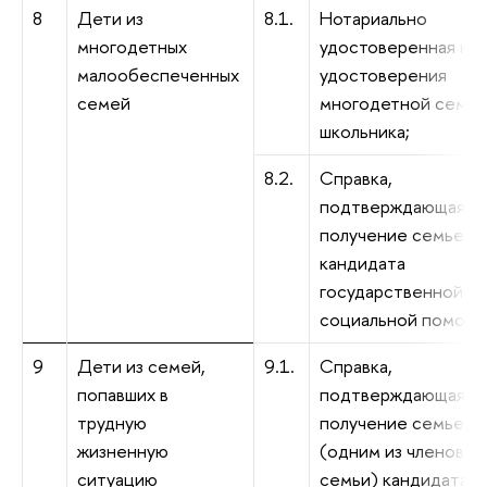
8
Дети из
8.1.
Нотариально
многодетных
удостоверенная ко
малообеспеченных
удостоверения
семей
многодетной семьи
школьника;
8.2.
Справка,
подтверждающая
получение семьей
кандидата
государственной
социальной помощи
9
Дети из семей,
9.1.
Справка,
попавших в
подтверждающая
трудную
получение семьей
жизненную
(одним из членов
ситуацию
семьи) кандидата