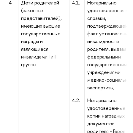
4
Дети родителей
4.1.
Нотариально
(законных
удостоверенная ко
представителей),
справки,
имеющих высшие
подтверждающей
государственные
факт установления
награды и
инвалидности
являющиеся
родителя, выдаваем
инвалидами I и II
федеральными
группы
государственными
учреждениями
медико-социально
экспертизы;
4.2.
Нотариально
удостоверенные
копии наградных
документов
родителя - Героя