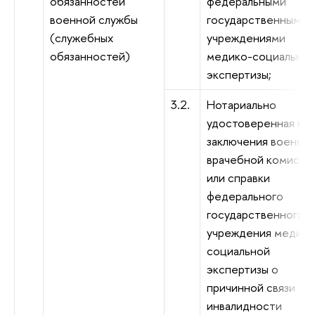
обязанностей
федеральными
военной службы
государственными
(служебных
учреждениями
обязанностей)
медико-социально
экспертизы;
3.2.
Нотариально
удостоверенная ко
заключения военно-
врачебной комисси
или справки
федерального
государственного
учреждения медико
социальной
экспертизы о
причинной связи
инвалидности