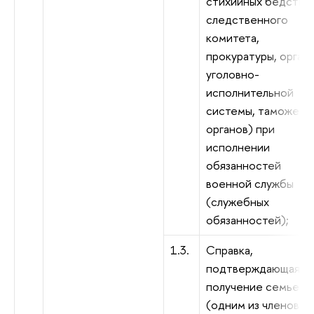
стихийных бедствий
следственного
комитета,
прокуратуры, орган
уголовно-
исполнительной
системы, таможенн
органов) при
исполнении
обязанностей
военной службы
(служебных
обязанностей);
1.3.
Справка,
подтверждающая
получение семьей
(одним из членов