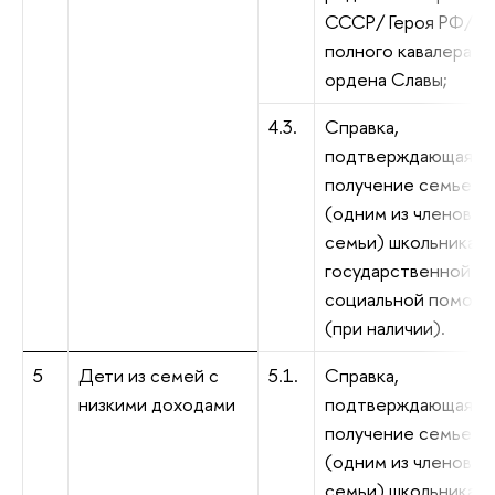
СССР/ Героя РФ/
полного кавалера
ордена Славы;
4.3.
Справка,
подтверждающая
получение семьей
(одним из членов
семьи) школьника
государственной
социальной помощ
(при наличии).
5
Дети из семей с
5.1.
Справка,
низкими доходами
подтверждающая
получение семьей
(одним из членов
семьи) школьника