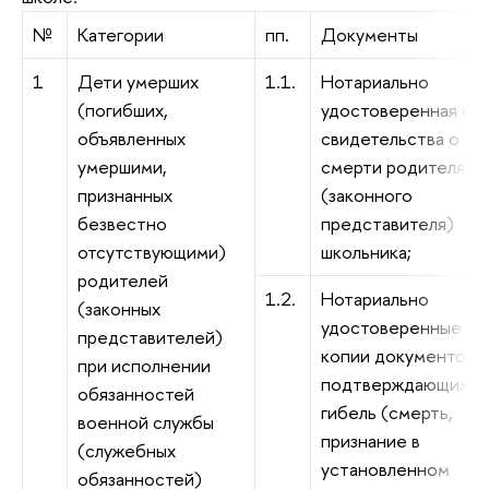
№
Категории
пп.
Документы
1
Дети умерших
1.1.
Нотариально
(погибших,
удостоверенная ко
объявленных
свидетельства о
умершими,
смерти родителя
признанных
(законного
безвестно
представителя)
отсутствующими)
школьника;
родителей
1.2.
Нотариально
(законных
удостоверенные
представителей)
копии документов,
при исполнении
подтверждающих
обязанностей
гибель (смерть,
военной службы
признание в
(служебных
установленном
обязанностей)