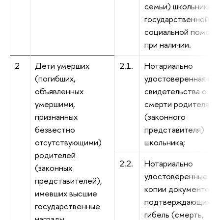
семьи) школьника
государственной
социальной помощи
при наличии.
2
Дети умерших
2.1.
Нотариально
(погибших,
удостоверенная ко
объявленных
свидетельства о
умершими,
смерти родителя
признанных
(законного
безвестно
представителя)
отсутствующими)
школьника;
родителей
2.2.
Нотариально
(законных
удостоверенные
представителей),
копии документов,
имевших высшие
подтверждающих
государственные
гибель (смерть,
награды