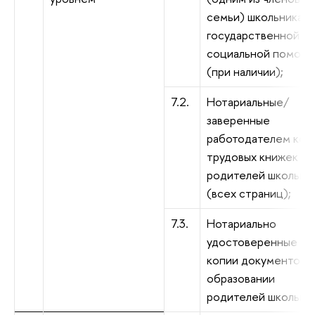
семьи) школьника
государственной
социальной помощ
(при наличии);
7.2.
Нотариальные/
заверенные
работодателем коп
трудовых книжек
родителей школьни
(всех страниц);
7.3.
Нотариально
удостоверенные
копии документов 
образовании
родителей школьник