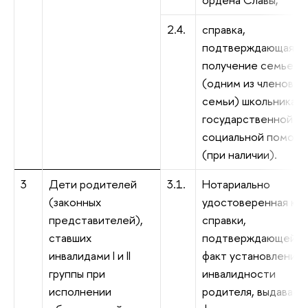
2.4.
справка,
подтверждающая
получение семьей
(одним из членов
семьи) школьника
государственной
социальной помощ
(при наличии).
3
Дети родителей
3.1.
Нотариально
(законных
удостоверенная ко
представителей),
справки,
ставших
подтверждающей
инвалидами I и II
факт установления
группы при
инвалидности
исполнении
родителя, выдаваем