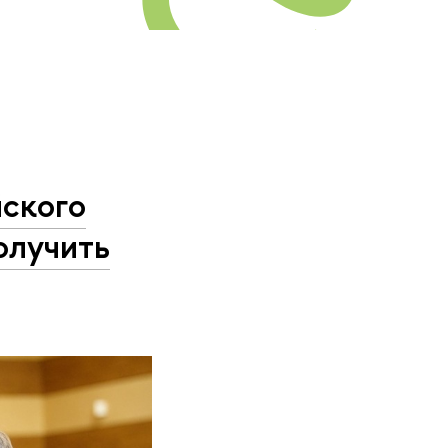
йского
олучить