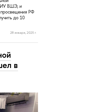
ьной
НИУ ВШЭ, и
м просвещения РФ
лучить до 10
28 января, 2025 г.
ной
шел в