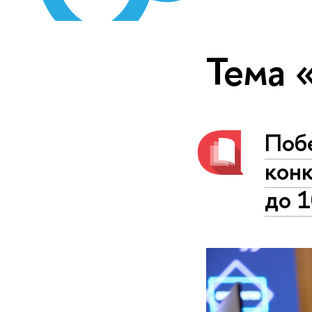
Тема
Поб
конк
до 1