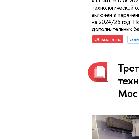
«Талант НТО» 2024
технологической о
включен в перече
на 2024/25 год. П
дополнительных бал
Образование
дову
Тре
тех
Мос