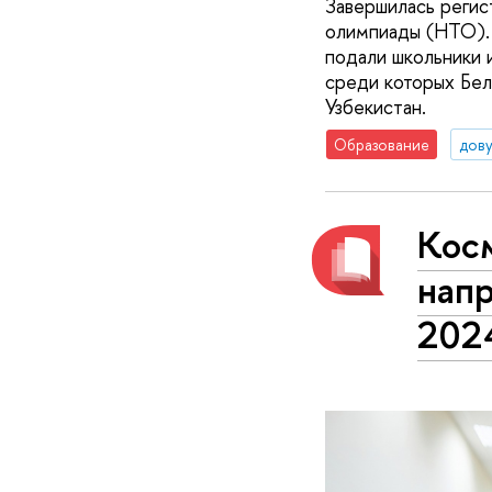
Завершилась регис
олимпиады (НТО). 
подали школьники 
среди которых Бел
Узбекистан.
Образование
дову
Косм
нап
202