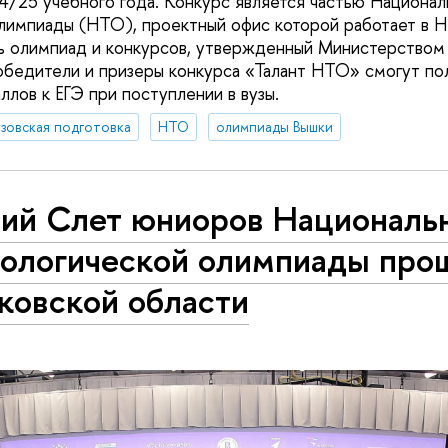
/25 учебного года. Конкурс является частью Национал
лимпиады (НТО), проектный офис которой работает в 
нь олимпиад и конкурсов, утвержденный Министерство
обедители и призеры конкурса «Талант НТО» смогут по
лов к ЕГЭ при поступлении в вузы.
зовская подготовка
НТО
олимпиады Вышки
тий Слет юниоров Националь
нологической олимпиады про
ковской области