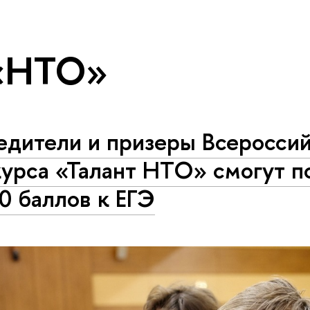
 «НТО»
едители и призеры Всеросси
урса «Талант НТО» смогут п
0 баллов к ЕГЭ