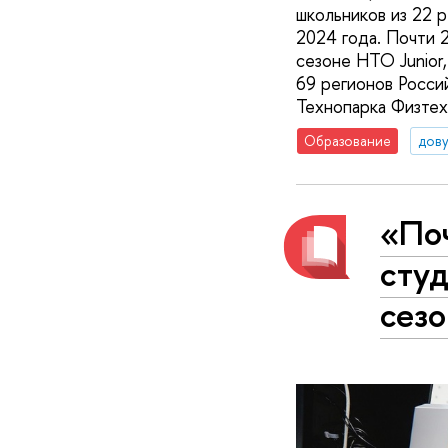
школьников из 22 р
2024 года. Почти 2
сезоне НТО Junior
69 регионов Росси
Технопарка Физтех
Образование
дову
«По
студ
сез