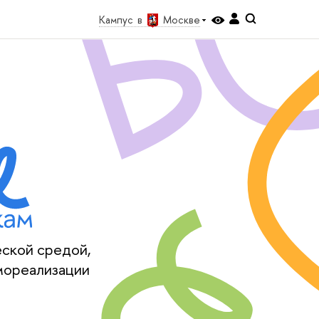
Кампус в
Москве
еской средой,
мореализации