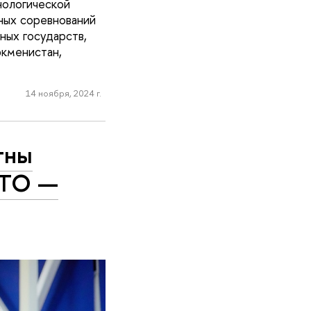
нологической
ных соревнований
ных государств,
ркменистан,
14 ноября, 2024 г.
тны
НТО —