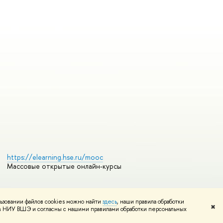
https://elearning.hse.ru/mooc
Массовые открытые онлайн-курсы
ьзовании файлов cookies можно найти
здесь
, наши правила обработки
Редактору
✖
том НИУ ВШЭ и согласны с нашими правилами обработки персональных