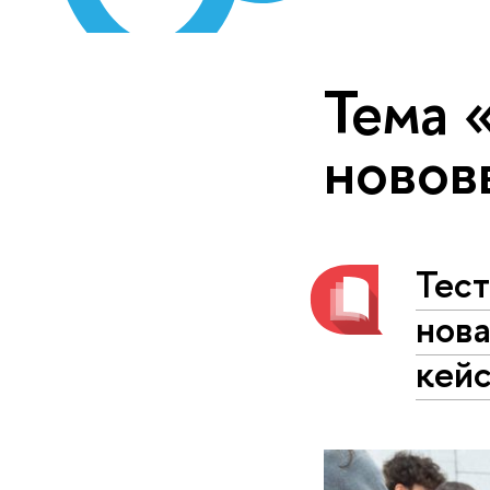
Тема 
новов
Тест
нова
кей