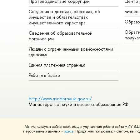
Противодействие коррупции
Центр 
Сведения о доходах, расходах, об
Бизнес
имуществе и обязательствах
Образо
имущественного характера
Обратн
Сведения об образовательной
получа
организации
Людям с ограниченными возможностями
здоровья
Единая платежная страница
Работа в Вышке
http://www.minobrnauki.gov.ru/
Министерство науки и высшего образования РФ
Мы используем файлы cookies для улучшения работы сайта НИУ ВШЭ
© НИУ ВШЭ 1993–2026
Адреса и контакты
Условия использ
персональных данных –
здесь
. Продолжая пользоваться сайтом, вы 
Шрифты HSE Sans и HSE Slab разработаны в
Школе дизайна 