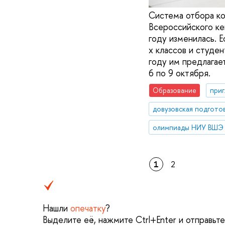
Система отбора ко
Всероссийского ке
году изменилась. 
х классов и студе
году им предлагае
6 по 9 октября.
Образование
приг
довузовская подгото
олимпиады НИУ ВШЭ
1
2
Нашли
опечатку
?
Выделите её, нажмите Ctrl+Enter и отправьт