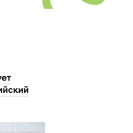
ует
ийский