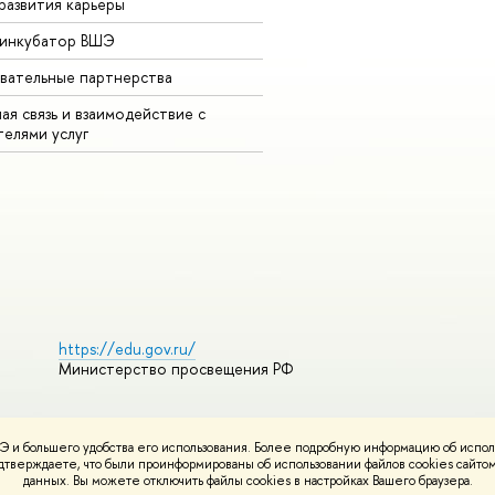
развития карьеры
-инкубатор ВШЭ
вательные партнерства
ая связь и взаимодействие с
телями услуг
https://edu.gov.ru/
Министерство просвещения РФ
 и большего удобства его использования. Более подробную информацию об испол
ования материалов
Политика конфиденциальности
Карта сайта
подтверждаете, что были проинформированы об использовании файлов cookies сай
НИУ ВШЭ
данных. Вы можете отключить файлы cookies в настройках Вашего браузера.