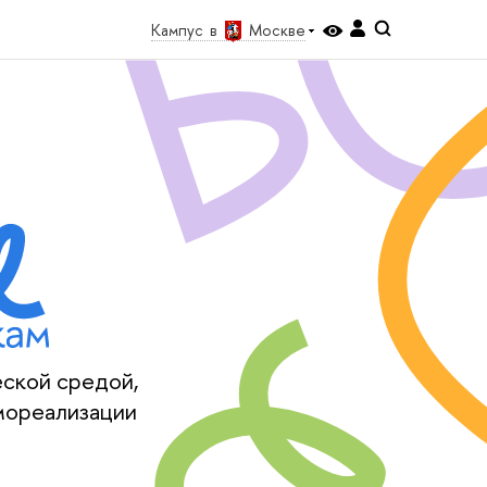
Кампус в
Москве
еской средой,
мореализации