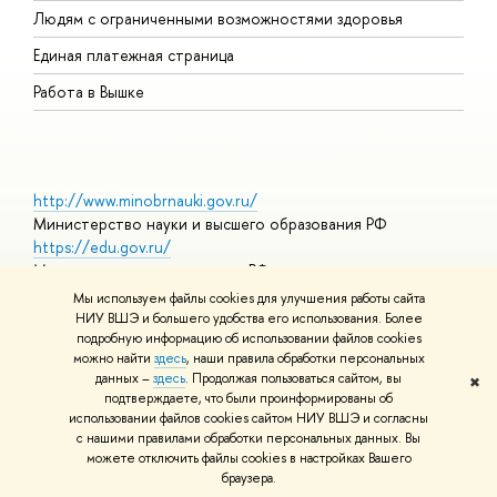
Людям с ограниченными возможностями здоровья
Единая платежная страница
Работа в Вышке
http://www.minobrnauki.gov.ru/
Министерство науки и высшего образования РФ
https://edu.gov.ru/
Министерство просвещения РФ
https://elearning.hse.ru/mooc
Мы используем файлы cookies для улучшения работы сайта
Массовые открытые онлайн-курсы
НИУ ВШЭ и большего удобства его использования. Более
подробную информацию об использовании файлов cookies
можно найти
здесь
, наши правила обработки персональных
данных –
здесь
. Продолжая пользоваться сайтом, вы
✖
© НИУ ВШЭ 1993–2026
Адреса и контакты
Условия
подтверждаете, что были проинформированы о
использования материало
Политика конфиденциальности
Карта
использовании файлов cookies сайтом НИУ ВШЭ и согласны
сайта
с нашими правилами обработки персональных данных. Вы
Шрифты HSE Sans и HSE Slab разработаны
Школе дизайна НИУ
можете отключить файлы cookies в настройках Вашего
ШЭ
раузера.
Редактору