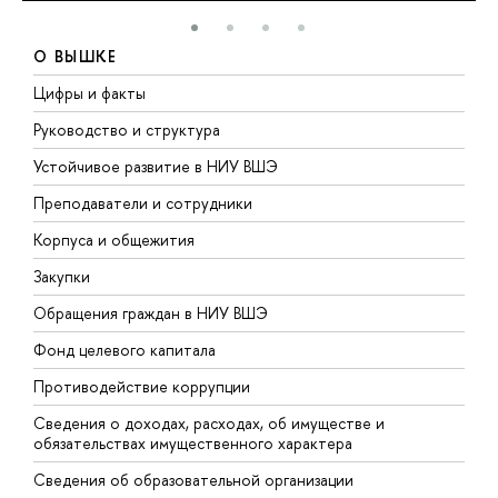
О ВЫШКЕ
Цифры и факты
Л
Руководство и структура
Д
Устойчивое развитие в НИУ ВШЭ
О
Преподаватели и сотрудники
П
Корпуса и общежития
ы
Закупки
П
Обращения граждан в НИУ ВШЭ
А
Фонд целевого капитала
Д
Противодействие коррупции
Ц
Сведения о доходах, расходах, об имуществе и
Б
обязательствах имущественного характера
О
Сведения об образовательной организации
О