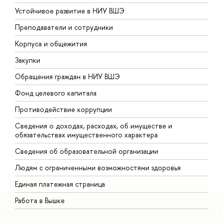
Устойчивое развитие в НИУ ВШЭ
О
Преподаватели и сотрудники
П
Корпуса и общежития
В
Закупки
П
Обращения граждан в НИУ ВШЭ
А
Фонд целевого капитала
Д
Противодействие коррупции
Ц
Сведения о доходах, расходах, об имуществе и
Б
обязательствах имущественного характера
О
Сведения об образовательной организации
О
Людям с ограниченными возможностями здоровья
Единая платежная страница
Работа в Вышке