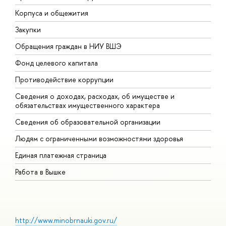
Корпуса и общежития
В
Закупки
П
Обращения граждан в НИУ ВШЭ
А
Фонд целевого капитала
Д
Противодействие коррупции
Ц
Сведения о доходах, расходах, об имуществе и
Б
обязательствах имущественного характера
О
Сведения об образовательной организации
О
Людям с ограниченными возможностями здоровья
Единая платежная страница
Работа в Вышке
http://www.minobrnauki.gov.ru/