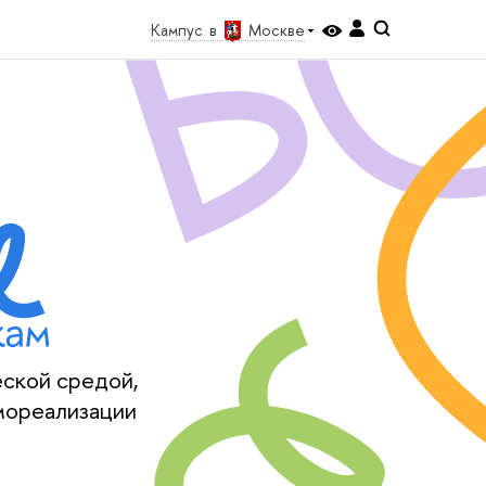
Кампус в
Москве
еской средой,
мореализации