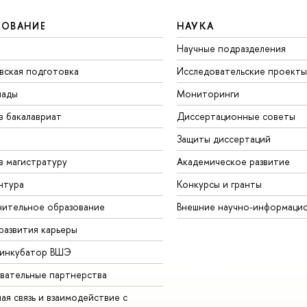
ЗОВАНИЕ
НАУКА
Научные подразделения
вская подготовка
Исследовательские проекты
иады
Мониторинги
в бакалавриат
Диссертационные советы
Защиты диссертаций
в магистратуру
Академическое развитие
нтура
Конкурсы и гранты
ительное образование
Внешние научно-информаци
развития карьеры
-инкубатор ВШЭ
вательные партнерства
ая связь и взаимодействие с