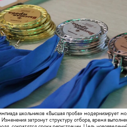
лимпиада школьников «Высшая проба» модернизирует м
. Изменения затронут структуру отбора, время выполнен
оля, сократятся сроки регистрации. Цель нововведений 