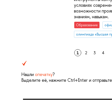
условиях современ
возможности прояв
знаниям, навыкам.
Образование
офи
олимпиада «Высшая п
1
2
3
4
Нашли
опечатку
?
Выделите её, нажмите Ctrl+Enter и отправьт