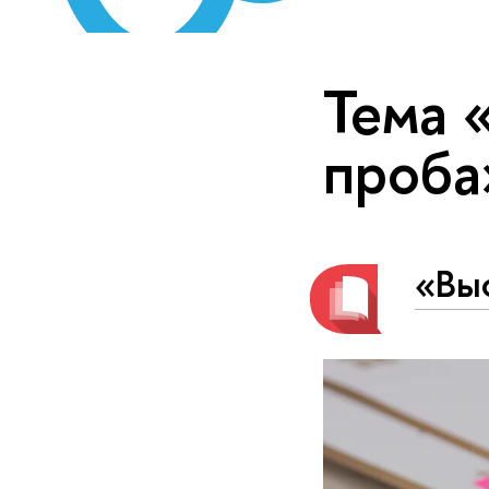
Тема 
проба
«Вы