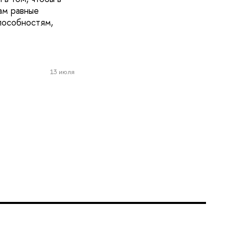
ам равные
пособностям,
13 июля