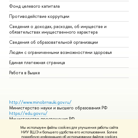
Фонд целевого капитала
Д
Противодействие коррупции
Ц
Сведения о доходах, расходах, об имуществе и
Б
обязательствах имущественного характера
О
Сведения об образовательной организации
О
Людям с ограниченными возможностями здоровья
Единая платежная страница
Работа в Вышке
http://www.minobrnauki.gov.ru/
Министерство науки и высшего образования РФ
https://edu.gov.ru/
Министерство просвещения РФ
https://elearning.hse.ru/mooc
Мы используем файлы cookies для улучшения работы сайта
Массовые открытые онлайн-курсы
НИУ ВШЭ и большего удобства его использования. Более
подробную информацию об использовании файлов cookies