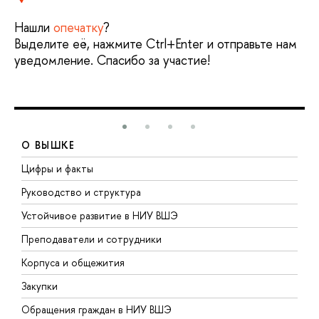
Нашли
опечатку
?
Выделите её, нажмите Ctrl+Enter и отправьте нам
уведомление. Спасибо за участие!
О ВЫШКЕ
Цифры и факты
Л
Руководство и структура
Д
Устойчивое развитие в НИУ ВШЭ
О
Преподаватели и сотрудники
П
Корпуса и общежития
В
Закупки
П
Обращения граждан в НИУ ВШЭ
А