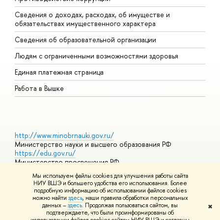
Сведения о доходах, расходах, об имуществе и
Б
обязательствах имущественного характера
О
Сведения об образовательной организации
О
Людям с ограниченными возможностями здоровья
Единая платежная страница
Работа в Вышке
http://www.minobrnauki.gov.ru/
Министерство науки и высшего образования РФ
https://edu.gov.ru/
Министерство просвещения РФ
https://elearning.hse.ru/mooc
Мы используем файлы cookies для улучшения работы сайта
Массовые открытые онлайн-курсы
НИУ ВШЭ и большего удобства его использования. Более
подробную информацию об использовании файлов cookies
можно найти
здесь
, наши правила обработки персональных
данных –
здесь
. Продолжая пользоваться сайтом, вы
✖
© НИУ ВШЭ 1993–2026
Адреса и контакты
Условия
подтверждаете, что были проинформированы об
использования материалов
Политика конфиденциальности
Карта