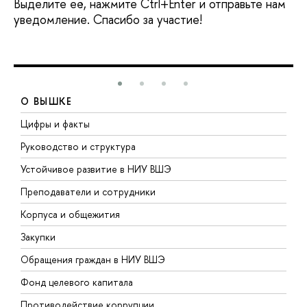
Выделите её, нажмите Ctrl+Enter и отправьте нам
уведомление. Спасибо за участие!
О ВЫШКЕ
Цифры и факты
Л
Руководство и структура
Д
Устойчивое развитие в НИУ ВШЭ
О
Преподаватели и сотрудники
П
Корпуса и общежития
В
Закупки
П
Обращения граждан в НИУ ВШЭ
А
Фонд целевого капитала
Д
Противодействие коррупции
Ц