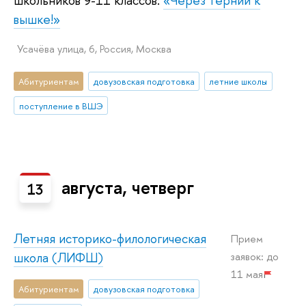
школьников 9-11 классов:
«Через тернии к
вышке!»
Усачёва улица, 6, Россия, Москва
Абитуриентам
довузовская подготовка
летние школы
поступление в ВШЭ
августа, четверг
13
Летняя историко-филологическая
Прием
школа (ЛИФШ)
заявок: до
11 мая
Абитуриентам
довузовская подготовка