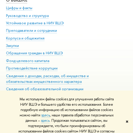
Цифры и факты
Ли
Руководство и структура
Дов
Устойчивое развитие в НИУ ВШЭ
Ол
Преподаватели и сотрудники
При
Корпуса и общежития
Вы
Закупки
При
Обращения граждан в НИУ ВШЭ
Ас
Фонд целевого капитала
До
Противодействие коррупции
Цен
Сведения о доходах, расходах, об имуществе и
Би
обязательствах имущественного характера
Об
Сведения об образовательной организации
Обр
Людям с ограниченными возможностями здоровья
Мы используем файлы cookies для улучшения работы сайта
Единая платежная страница
НИУ ВШЭ и большего удобства его использования. Более
подробную информацию об использовании файлов cookies
Работа в Вышке
можно найти
здесь
, наши правила обработки персональных
данных –
здесь
. Продолжая пользоваться сайтом, вы
✖
Редактору
подтверждаете, что были проинформированы об
© НИУ ВШЭ 1993–2026
Адреса и контакты
Условия использования
использовании файлов cookies сайтом НИУ ВШЭ и согласны