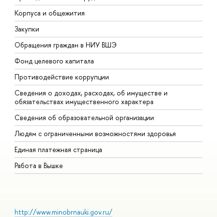
Корпуса и общежития
В
Закупки
П
Обращения граждан в НИУ ВШЭ
А
Фонд целевого капитала
Д
Противодействие коррупции
Ц
Сведения о доходах, расходах, об имуществе и
Б
обязательствах имущественного характера
О
Сведения об образовательной организации
О
Людям с ограниченными возможностями здоровья
Единая платежная страница
Работа в Вышке
http://www.minobrnauki.gov.ru/