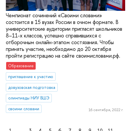
Чемпионат сочинений «Своими словами»
состоится в 15 вузах России в очном формате. В
университетские аудитории пригласят школьников
8–11-х классов, успешно справившихся с
отборочным онлайн-этапом состязания. Чтобы
принять участие, необходимо до 20 октября
пройти регистрацию на сайте своимисловами.рф.
Образование
приглашение к участию
довузовская подготовка
олимпиады НИУ ВШЭ
своими словами
16 сентября, 2022 г.
1
...
3
4
5
6
7
8
9
10
11