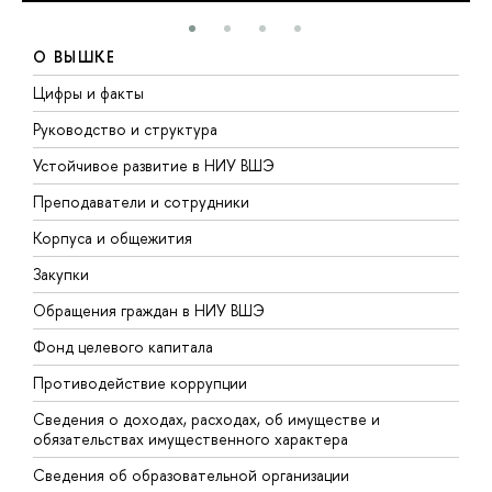
О ВЫШКЕ
Цифры и факты
Л
Руководство и структура
Д
Устойчивое развитие в НИУ ВШЭ
О
Преподаватели и сотрудники
П
Корпуса и общежития
В
Закупки
П
Обращения граждан в НИУ ВШЭ
А
Фонд целевого капитала
Д
Противодействие коррупции
Ц
Сведения о доходах, расходах, об имуществе и
Б
обязательствах имущественного характера
О
Сведения об образовательной организации
О