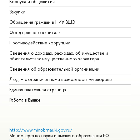
Корпуса и общежития
В
Закупки
П
Обращения граждан в НИУ ВШЭ
А
Фонд целевого капитала
Д
Противодействие коррупции
Ц
Сведения о доходах, расходах, об имуществе и
Б
обязательствах имущественного характера
О
Сведения об образовательной организации
О
Людям с ограниченными возможностями здоровья
Единая платежная страница
Работа в Вышке
http://www.minobrnauki.gov.ru/
Министерство науки и высшего образования РФ