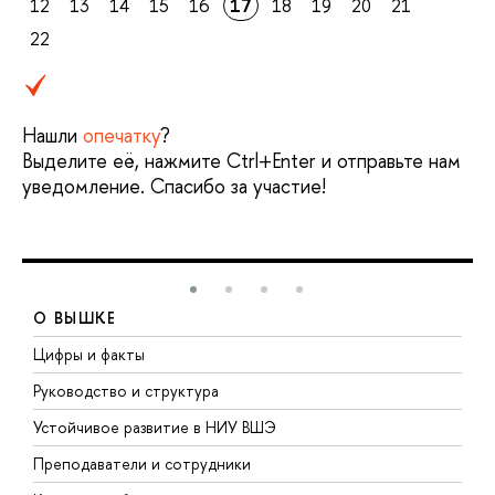
12
13
14
15
16
17
18
19
20
21
22
Нашли
опечатку
?
Выделите её, нажмите Ctrl+Enter и отправьте нам
уведомление. Спасибо за участие!
О ВЫШКЕ
Цифры и факты
Л
Руководство и структура
Д
Устойчивое развитие в НИУ ВШЭ
О
Преподаватели и сотрудники
П