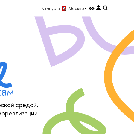
Кампус в
Москве
еской средой,
мореализации