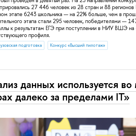
был проведен в девятый раз. На 25 направлений конкур
трировались 27 446 человек из 28 стран и 88 регионов
ном этапе 6243 школьника — на 22% больше, чем в прош
тельного этапа стали 295 человек, победителями — 147
ллы к результатам ЕГЭ при поступлении в НИУ ВШЭ на
тствующего профиля.
узовская подготовка
Конкурс «Высший пилотаж»
лиз данных используется во
ах далеко за пределами IT»