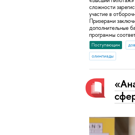
«Высший пилотаж» 
сложности зарегис
участие в отбороч
Призерами заключи
дополнительные ба
программы соотве
Поступающим
дов
олимпиады
«Ана
сфер