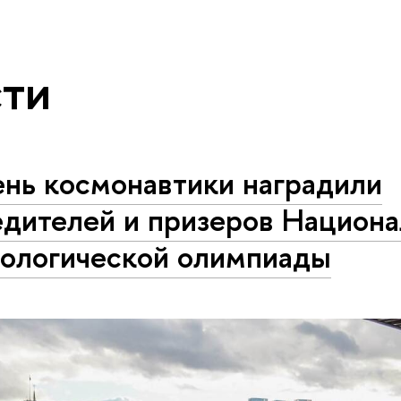
ти
ень космонавтики наградили
едителей и призеров Национ
нологической олимпиады