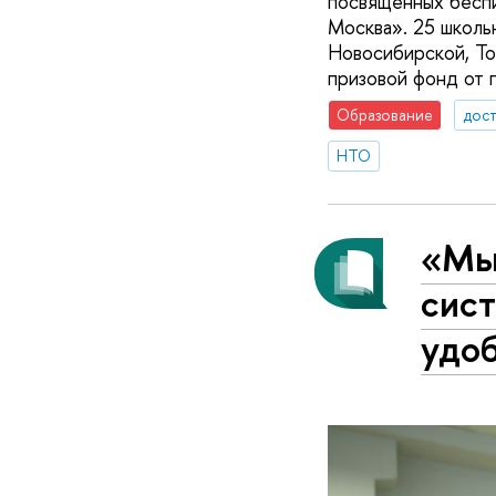
посвященных беспи
Москва». 25 школь
Новосибирской, То
призовой фонд от 
Образование
дос
НТО
«Мы 
сист
удо