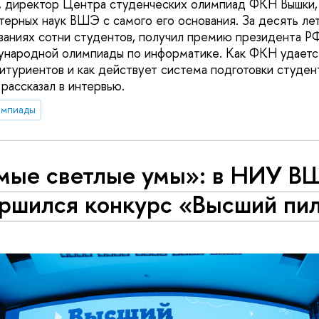
, директор Центра студенческих олимпиад ФКН Вышки, 
терных наук ВШЭ с самого его основания. За десять лет
ваниях сотни студентов, получил премию президента РФ
народной олимпиады по информатике. Как ФКН удаетс
битуриентов и как действует система подготовки студен
рассказал в интервью.
импиады
мые светлые умы»: в НИУ 
ершился конкурс «Высший пи