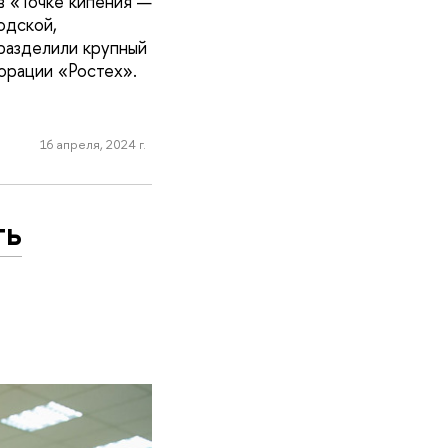
в «Точке кипения —
одской,
разделили крупный
орации «Ростех».
16 апреля, 2024 г.
ть