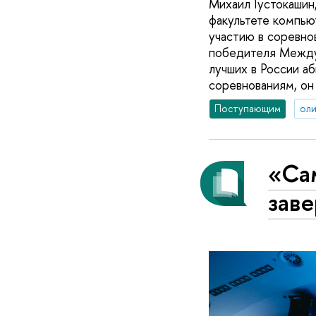
Михаил Густокашин
факультете компью
участию в соревно
победителя Между
лучших в России а
соревнованиям, он 
Поступающим
ол
«Са
зав