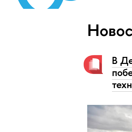
Новос
В Д
поб
тех