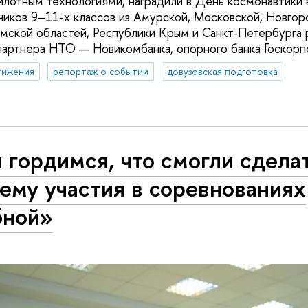
лотным технологиями, наградили в День космонавтики 
ников 9–11-х классов из Амурской, Московской, Новгор
мской областей, Республики Крым и Санкт-Петербурга 
партнера НТО — Новикомбанка, опорного банка Госкорп
тижения
репортаж о событии
довузовская подготовка
гордимся, что смогли сдела
ему участия в соревнованиях
бной»